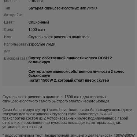
Колеса::
2 колеса
Тип
Батарея свинцовокислотных или лития
батарейки::
Цвет::
Опционный
Сила:
1500 ватт
Имя:
Скутеры электрического двигателя
Использовать
взрослые люди
для:
Скутер собственной личности колеса ROSH 2
Высокий свет:
балансируя
,
Скутер алюминиевой собственной личности 2 колес
балансируя
катят 1500W 2
который стоят вверх скутер
,
,
Скутеры электрического двигателя 1500 ватт для взрослых,
свинцовокислотного самого быстрого электрического мопеда
Само-балансируя скутер (также hoverboard, само-балансируя доска доски,
swegway или электрических скутера) само-балансируя личный
транспортер состоя из 2 моторизованных колес подключенных с парой
отчетливо произношенных пусковых площадок на которых всадник
устанавливает их ноги.
* водоустойчивый тест, безщеточный эпицентр деятельности 400W-800W