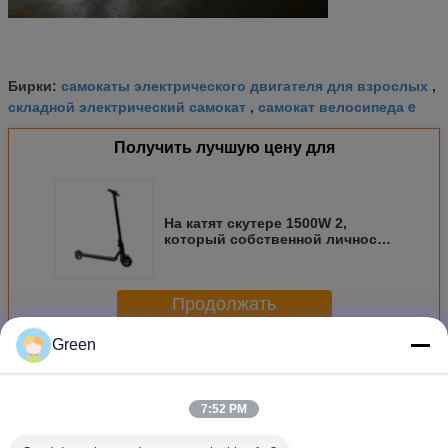
самокаты электрического двигателя для взрослых
Бирки:
,
складной электрический самокат
самокат велосипеда e
,
Получить лучшую цену для
На катят скутере 1500W 2,
который собственной личности
колеса алюминия 2 продажи
балансируя стойте вверх по
скутеру
Продолжать
Green
электрический самокат дороги
Больше
7:52 PM