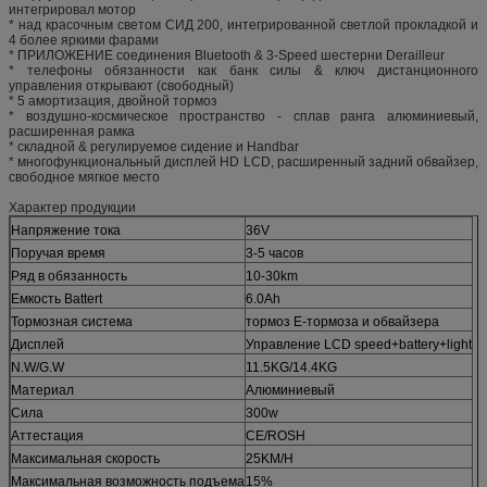
интегрировал мотор
* над красочным светом СИД 200, интегрированной светлой прокладкой и
4 более яркими фарами
* ПРИЛОЖЕНИЕ соединения Bluetooth & 3-Speed шестерни Derailleur
* телефоны обязанности как банк силы & ключ дистанционного
управления открывают (свободный)
* 5 амортизация, двойной тормоз
* воздушно-космическое пространство - сплав ранга алюминиевый,
расширенная рамка
* складной & регулируемое сидение и Handbar
* многофункциональный дисплей HD LCD, расширенный задний обвайзер,
свободное мягкое место
Характер продукции
Напряжение тока
36V
Поручая время
3-5 часов
Ряд в обязанность
10-30km
Емкость Battert
6.0Ah
Тормозная система
тормоз E-тормоза и обвайзера
Дисплей
Управление LCD speed+battery+light
N.W/G.W
11.5KG/14.4KG
Материал
Алюминиевый
Сила
300w
Аттестация
CE/ROSH
Максимальная скорость
25KM/H
Максимальная возможность подъема
15%