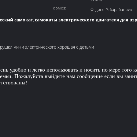
Тормоз:
Ф: диск; Р: барабанчик
еский самокат
самокаты электрического двигателя для вз
,
грушки мини электрического хорошая с детьми
ь удобно и легко использовать и носить по мере того к
семьи. Пожалуйста выйдите нам сообщение если вы заин
етствованы!