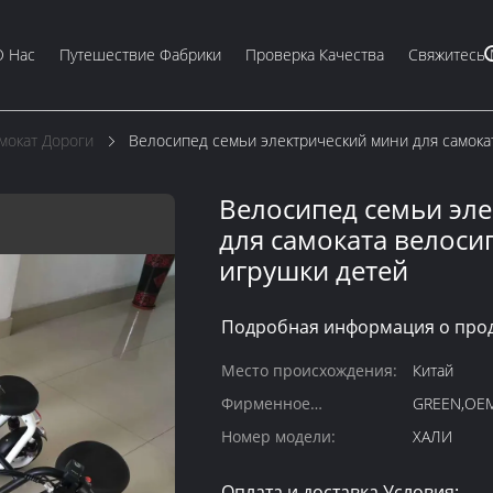
О Нас
Путешествие Фабрики
Проверка Качества
Свяжитесь
мокат Дороги
Велосипед семьи электрический мини для самока
Велосипед семьи эл
для самоката велоси
игрушки детей
Подробная информация о прод
Место происхождения:
Китай
Фирменное
GREEN,OE
наименование:
Номер модели:
ХАЛИ
Оплата и доставка Условия: