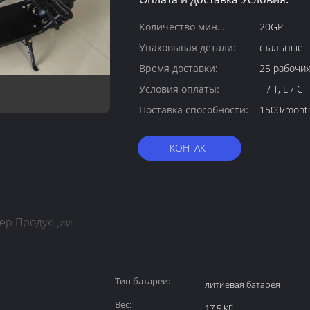
Количество мин
20GP
заказа:
Упаковывая детали:
стальные п
Время доставки:
25 рабочи
Условия оплаты:
T / T, L / C
Поставка способности:
1500/mont
КОНТАКТ
тер Продукции
Тип батареи:
литиевая батарея
Вес:
17.5 КГ