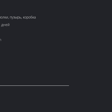
олки, пузырь, коробка
х дней
h