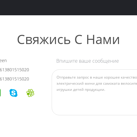
Свяжись С Нами
een
Впишите ваше сообщение
613801515020
613801515020