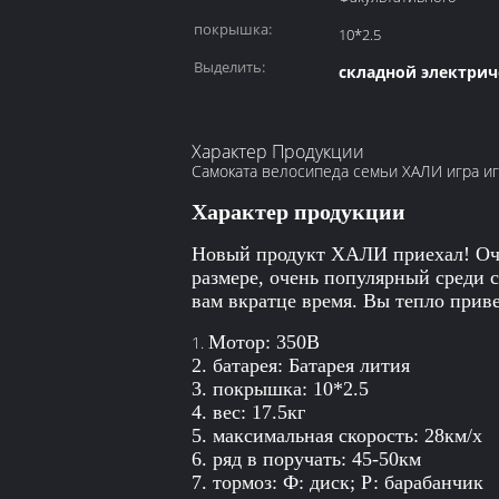
покрышка:
10*2.5
Выделить:
складной электрич
Характер Продукции
Самоката велосипеда семьи ХАЛИ игра и
Характер продукции
Новый продукт ХАЛИ приехал! Очен
размере, очень популярный среди 
вам вкратце время. Вы тепло прив
Мотор: 350В
1.
2. батарея: Батарея лития
3. покрышка: 10*2.5
4. вес: 17.5кг
5. максимальная скорость: 28км/х
6. ряд в поручать: 45-50км
7. тормоз: Ф: диск; Р: барабанчик