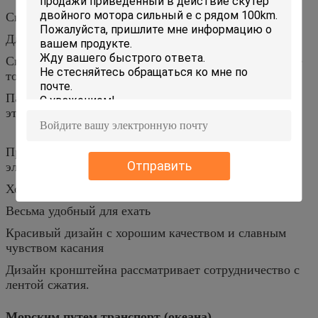
Связывать проволокой: проводка 5 ядров
Длина & соединитель провода: Как ваша просьба
Сила: напряжение тока деятельности 5В, напряжение
тока 0.8-4.2в выхода
Паковать: одна сумка ПВК для каждой пары после
этого 50 наборов в одном КТН
Пригонки для электрических велосипеда, самоката,
Отправить
электрическ-самоката и мотоцикла
Хорошее качество с умеренной ценой
Весьма удобный для ехать
Красивый дизайн с хорошим качеством и славным
чувством касания
Дизайн кронштейна рассматривает сотрудничество с
лентой сжатия.
Морским путем транспорт (океана)