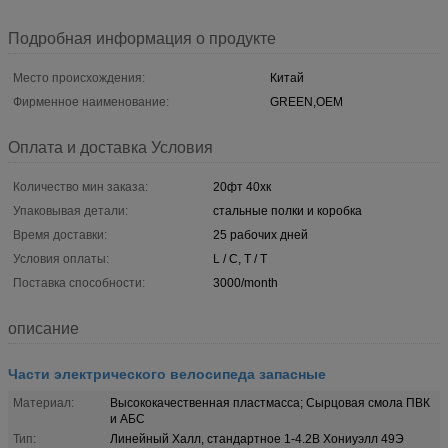
Подробная информация о продукте
Место происхождения:
Китай
Фирменное наименование:
GREEN,OEM
Оплата и доставка Условия
Количество мин заказа:
20фт 40хк
Упаковывая детали:
стальные полки и коробка
Время доставки:
25 рабочих дней
Условия оплаты:
L / C, T / T
Поставка способности:
3000/month
описание
Части электрического велосипеда запасные
Материал:
Высококачественная пластмасса; Сырцовая смола ПВК
и АБС
Тип:
Линейный Халл, стандартное 1-4.2В Хониуэлл 49Э