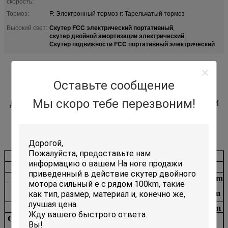
скорость:
Тормоз:
F: Электронный тормоз r: Тарельчатый тормоз
Скутер FCC электрический портативный
Высокий свет:
,
скутер двойной амортизации электрический
,
Скутер подвижности FCC портативный электрический
Скутер скутера города портативный с
Оставьте сообщение
батареей лития 36V 6A для взрослый
Мы скоро тебе перезвоним!
дешевого и легкий для того чтобы принести
Модель
FM-S8
FM-S8/PRO
Мотор
350W
Размер
1020*420*1090mm
1080*420*1090mm
Складывая
1110*470*370mm
1110*470*370mm
размер
Пакуя размер
1040*165*400mm
1040*165*400mm
Спереди и сзади
800mm
850mm
колесная база