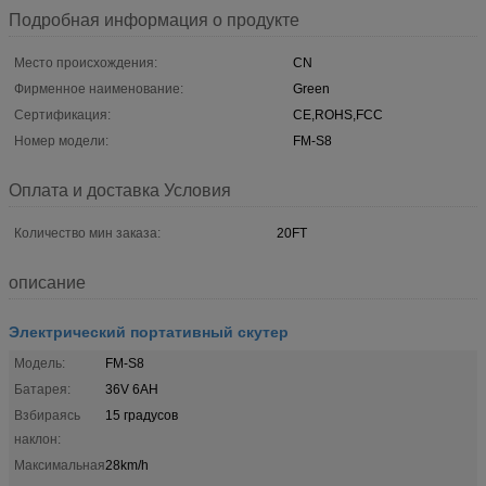
Подробная информация о продукте
Место происхождения:
CN
Фирменное наименование:
Green
Сертификация:
CE,ROHS,FCC
Номер модели:
FM-S8
Оплата и доставка Условия
Количество мин заказа:
20FT
описание
Электрический портативный скутер
Модель:
FM-S8
Батарея:
36V 6AH
Взбираясь
15 градусов
наклон:
Максимальная
28km/h