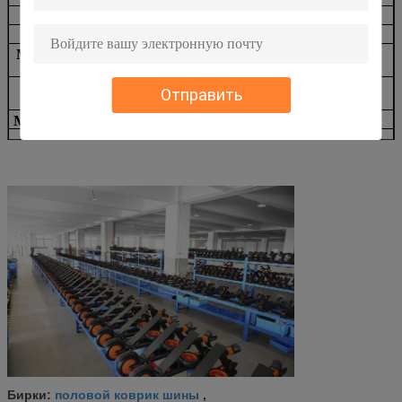
Рамка
сплав 6061-T6Aluminum
Чистый вес
13.5KG
14.3KG
Максимальная
28km/h
скорость
F: Электронный тормоз r:
Отправить
Тормоз
Тарельчатый тормоз
Модель батареи
18650
Батарея
36V 6AH
Твердая автошина 200*50/автошина
Автошина
сота
Наклон Climing
15 градусов
Сертификат
CE, FCC, ROHS
Mudguard
Усиленный нейлон
Амортизация
Амортизация
Фронт только
двойника F&R
3-Speed
Функция
Позволенное ПРИЛОЖЕНИЕ
половой коврик шины
Бирки:
,