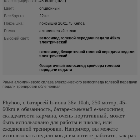
Классифицировать:
45-60km (ШАГ)
Цвет:
опционный
Вес брутто:
22кгс
Покрышка:
покрышка 20X1.75 Kenda
Рамка:
алюминиевый сплав
велосипед голевой передачи педали 45km
Высокий свет:
электрический
,
велосипед безщеточной голевой передачи педали
электрический
,
безщеточный велосипед крейсера голевой
передачи педали
Рамка алюминиевого сплава электрического велосипеда голевой передачи
педали тренировки облегченная
Phyhoo, с батареей li-иона 36v 10ah, 250 мотор, 45-
60km в обязанность, батаре-съемный e-велосипед
складчатости кармана, очень портативный, может
быть использовано для работы и школы, или
ежедневной тренировки. Например, вы можете
использовать педали когда вы хотите работать, как раз