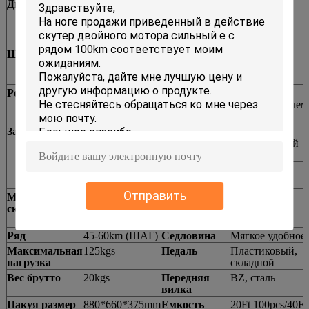
Дисплей
Дисплей СИД с
Handlebar
Сплав Al
уровнем 3
голевых
передач
ШАГ
система педали
Стержень
Сплав Al
1:1
ассистентская
Регулятор
умное
Тормозной
Сплав Al с
безщеточное,
рычаг
переключателем
бренд KT
выключения
Заряжатель
Заряжатель AC
Цепь
KMC
100V -240V
нержавеющий
2amps умный
Поручая время:
Mudguard
Сталь
4-6h
Отправить
Максимальная
25km/h (ЕС),
Задний шкаф
Сплав Al
скорость
32km/h
(USA&Canada)
Ряд
45-60km (ШАГ)
Седловина
Мягкое удобное
Максимальная
125kgs
Педаль
Пластиковый,
нагрузка
складной
Вес брутто
20kgs
Передняя
BZ, сталь
вилка
Пакуя размер
880*660*375mm
Емкость
20Ft 100pcs/40Ft