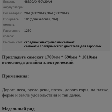
Емкость
48В20АХ /60V20AH
аккумулятора:
Вес батареи:
28кг (48В20АХ), 36кг (60В20АХ)
Взбираясь
18° (один человек, 70кг)
емкость:
Расстояние
1250
колеса:
складной электрический самокат
Высокий свет:
,
самокаты электрического двигателя для взрослых
Пригладьте самокат 1700мм * 690мм * 1010мм
велосипеда дизайна электрический
Применения:
Дорога леса, русло реки, поток, дорога горы, на пляже,
ферме и земле удовольствия и так далее.
Модельный ряд