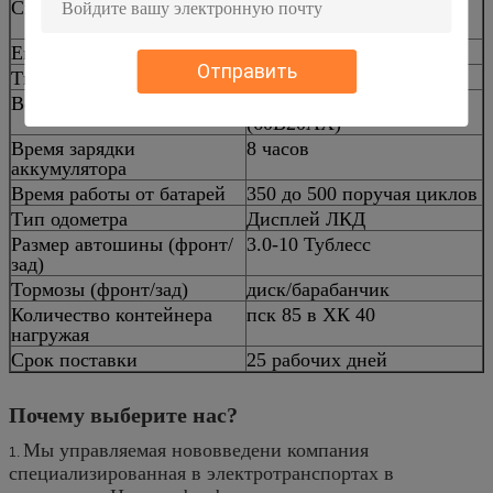
Сила мотора
мотор ДК 450в
безщеточный
Емкость батареи
48В20АХ /60V20AH
Отправить
Тип батареи
Свинцовокислотный
Вес батареи
28кг (48В20АХ), 36кг
(60В20АХ)
Время зарядки
8 часов
аккумулятора
Время работы от батарей
350 до 500 поручая циклов
Тип одометра
Дисплей ЛКД
Размер автошины (фронт/
3.0-10 Тублесс
зад)
Тормозы (фронт/зад)
диск/барабанчик
Количество контейнера
пск 85 в ХК 40
нагружая
Срок поставки
25 рабочих дней
Почему выберите нас?
Мы управляемая нововведени компания
1.
специализированная в электротранспортах в