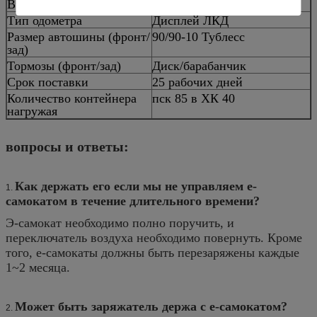
Время работы от батарей
350 до 500 поручая циклов
Тип одометра
Дисплей ЛКД
Размер автошины (фронт/
90/90-10 Тублесс
зад)
Тормозы (фронт/зад)
Диск/барабанчик
Срок поставки
25 рабочих дней
Количество контейнера
пск 85 в ХК 40
нагружая
вопросы и ответы:
Как держать его если мы не управляем е-
1.
самокатом в течение длительного времени?
Э-самокат необходимо полно поручить, и
переключатель воздуха необходимо повернуть. Кроме
того, е-самокаты должны быть перезаряжены каждые
1~2 месяца.
Может быть заряжатель держа с е-самокатом?
2.