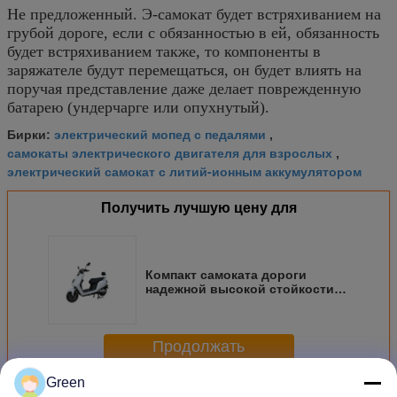
Не предложенный. Э-самокат будет встряхиванием на
грубой дороге, если с обязанностью в ей, обязанность
будет встряхиванием также, то компоненты в
заряжателе будут перемещаться, он будет влиять на
поручая представление даже делает поврежденную
батарею (ундерчарге или опухнутый).
электрический мопед с педалями
Бирки:
,
самокаты электрического двигателя для взрослых
,
электрический самокат с литий-ионным аккумулятором
Получить лучшую цену для
Компакт самоката дороги
надежной высокой стойкости
электрический и облегченный
дизайн
Продолжать
Green
Электрический скутер пляжа
Больше