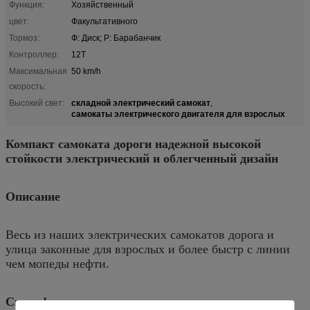
Функция:
Хозяйственный
цвет:
Факультативного
Тормоз:
Ф: Диск; Р: Барабанчик
Контроллер:
12T
Максимальная
50 km/h
скорость:
складной электрический самокат
Высокий свет:
,
самокаты электрического двигателя для взрослых
Компакт самоката дороги надежной высокой
стойкости электрический и облегченный дизайн
Описание
Весь из наших электрических самокатов дорога и
улица законные для взрослых и более быстр с линии
чем мопеды нефти.
Спецификации