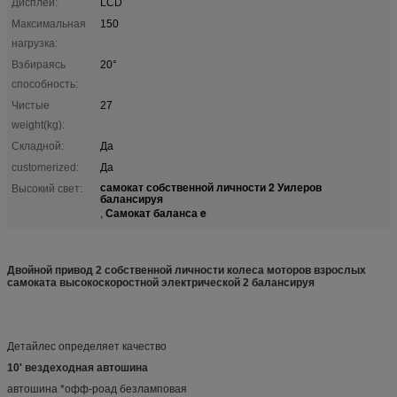
Дисплей:
LCD
Максимальная
150
нагрузка:
Взбираясь
20°
способность:
Чистые
27
weight(kg):
Складной:
Да
customerized:
Да
самокат собственной личности 2 Уилеров
Высокий свет:
балансируя
Самокат баланса e
,
Двойной привод 2 собственной личности колеса моторов взрослых
самоката высокоскоростной электрической 2 балансируя
Детайлес определяет качество
10' вездеходная автошина
автошина *офф-роад безламповая