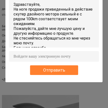
дизайн складчатости 3 секунд быстрый
стабилизированный и удобный
Безщеточный мотор мотора 48в 350В безщеточный, двойной мотор
опционный
Он тише, оно имеет меньше вибрации.
Длинное время работы от батарей
Батарея имеет перормансе продолжительности стронгсиклеанд,
достаточную емкость и длинную жизнь.
батарея лития 8.8ах, двойная батарея 17.6ах опционная.
Осветительная установка
Спереди и сзади свет СИД
Отправить
«Держащ улучшать, создавая улучшать.»