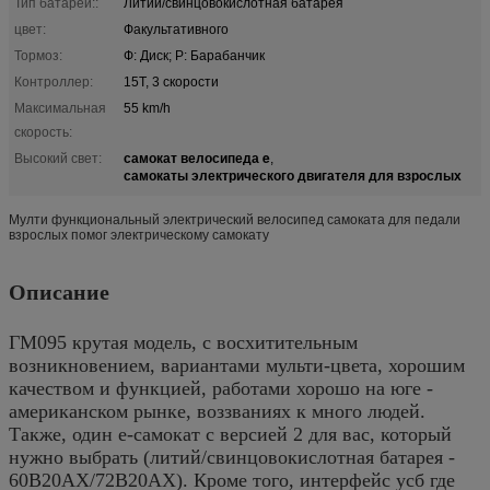
Тип батареи::
Литий/свинцовокислотная батарея
цвет:
Факультативного
Тормоз:
Ф: Диск; Р: Барабанчик
Контроллер:
15Т, 3 скорости
Максимальная
55 km/h
скорость:
самокат велосипеда e
Высокий свет:
,
самокаты электрического двигателя для взрослых
Мулти функциональный электрический велосипед самоката для педали
взрослых помог электрическому самокату
Описание
ГМ095 крутая модель, с восхитительным
возникновением, вариантами мульти-цвета, хорошим
качеством и функцией, работами хорошо на юге -
американском рынке, воззваниях к много людей.
Также, один
е-самокат с версией 2 для вас, который
нужно выбрать (литий/свинцовокислотная батарея -
60В20АХ/72В20АХ). Кроме того,
интерфейс усб где