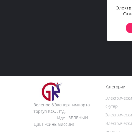
Электр
Сам
Элект
Категории
Электриче
Зеленое &Экспорт импорта
скутер
торгуя КО., Лтд.
Электрически
Идет ЗЕЛЕНЫЙ
Электричес
ЦВЕТ ·Синь миссии!
мопеда