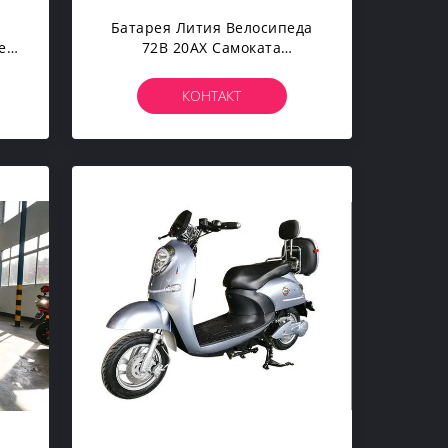
Батарея Лития Велосипеда
еи
72В 20АХ Самоката
Полезного Яркого Лития
й
Электрическая
КОНТАКТ