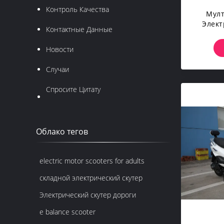
Контроль Качества
Мулт
Элект
Контактные Данные
Сам
Новости
Элект
Случаи
Спросите Цитату
Облако тегов
electric motor scooters for adults
складной электрический скутер
Электрический скутер дороги
e balance scooter