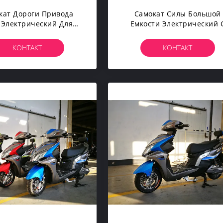
кат Дороги Привода
Самокат Силы Большой
 Электрический Для
Емкости Электрический 
лятора Взрослых 70В
Педалями 72В20АХ 2200
20АХ 15Т
КОНТАКТ
КОНТАКТ