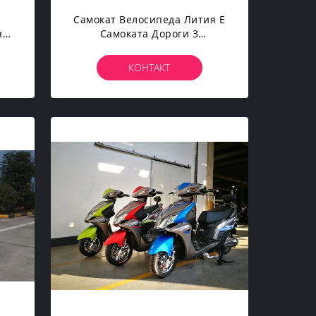
Самокат Велосипеда Лития Е
я Е
Самоката Дороги 3
СпедЭлектрик Элегантный
КОНТАКТ