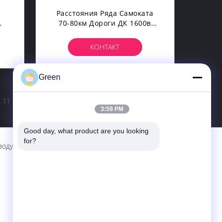
а
Расстояния Ряда Самоката
70-80км Дороги ДК 1600в
й
Самокат Велосипеда
Электрического
КОНТАКТ
Электрический Для Взрослых
Green
11
12
>
3:59 PM
Good day, what product are you looking 
for?
воду
Контактные Данные
Green Import ＆Export Trading Co.,Ltd.
55-3, община южная, район зеленого
цвета Chamtime Xishan, Wuxi, Цзянсу,
Китай
86-510-88206605