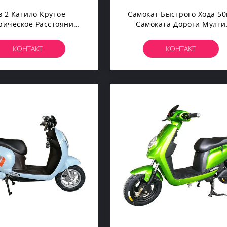
в 2 Катило Крутое
Самокат Быстрого Хода 50
рическое Расстояние
Самоката Дороги Мулти
ода Самоката 65км
Цвета Женщин И Людей Э
ипеда Для Взрослых
Электрический
КОНТАКТ
КОНТАКТ
Электрический