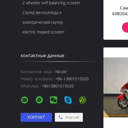
2 wheeler self balancing scooter
Сам
Скутер велосипеда e
60В20А
Эле
электрический скутер
electric moped scooter
контактные данные
Контактное лицо :
Nicole
Номер телефона :
+86-13801515020
WhatsApp :
+8613801515020
Free call