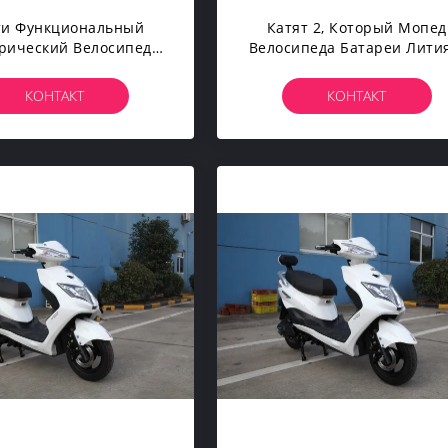
и Функциональный
Катят 2, Который Мопед
рический Велосипед
Велосипеда Батареи Лити
оката Для Педали
Самоката Лития
Взрослых Помог
Электрический
КОНТАКТ
КОНТАКТ
рическому Самокату