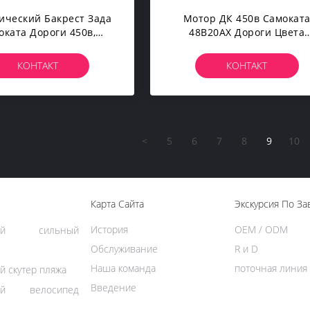
ический Бакрест Зада
Мотор ДК 450в Самокат
оката Дороги 450в,
48В20АХ Дороги Цвета
Самый Быстрый
Конфеты Электрически
рический Велосипед
Свинцовокислотный
КОНТАКТ
КОНТАКТ
Безщеточный
<
5
6
7
8
9
10
Карта Сайта
Экскурсия По За
История
OEM / ODM
ский сильный
Обслуживание
R и D
Наша команда
поточная линия
й скутер пляжа
Введение
кий велосипед