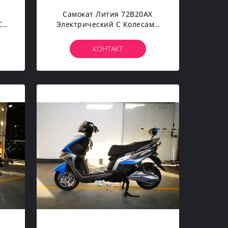
Самокат Лития 72В20АХ
С
Электрический С Колесами
В
Одометра 2 Цифров
КОНТАКТ