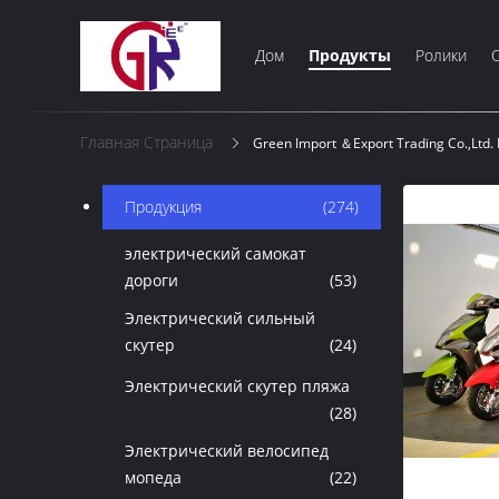
Дом
Продукты
Ролики
Главная Страница
Green Import ＆Export Trading Co.,Lt
Продукция
(274)
электрический самокат
дороги
(53)
Электрический сильный
скутер
(24)
Электрический скутер пляжа
(28)
Электрический велосипед
мопеда
(22)