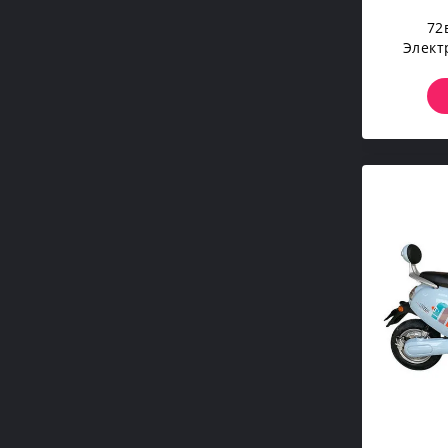
72
Элект
Прив
Велос