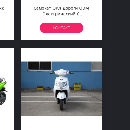
кк
Самокат ОРЛ Дороги ОЭМ
Электрический С
ЭК
1820*690*1020мм 48В20АХ
/60V20AH
КОНТАКТ