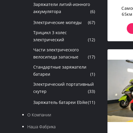
Заряжатели литий-ионного
Само
аккумулятора
(6)
65км
Регу
Электрические мопеды
(67)
Трицикл 3 колес
электрический
(12)
Части электрического
велосипеда запасные
(17)
Стандартные заряжатели
батареи
(1)
Электрический портативный
скутер
(33)
Заряжатель батареи Ebike
(11)
О Компании
Наша Фабрика